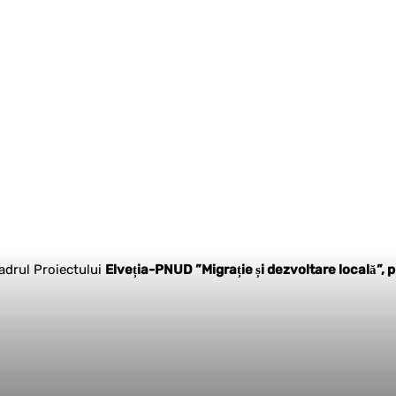
cadrul Proiectului
Elveția-PNUD ”Migrație și dezvoltare locală”, p