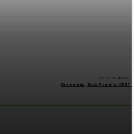
ARTICOLUL URMĂTOR
Ceremonia „Gala Premiilor 2021”