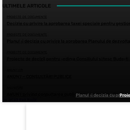
ULTIMELE ARTICOLE
PROIECTE DE DOCUMENTE
Decizie cu privire la aprobarea taxei speciale pentru gestio
PROIECTE DE DOCUMENTE
Planul și decizia cu privire la aprobarea Planului de dezvolta
PROIECTE DE DOCUMENTE
Proiecte de decizii pentru ședința Consiliului sătesc Budești 
ANUNŢURI
ANUNȚ – CONSULTĂRI PUBLICE
ANUNŢURI
ANUNȚ privind consultarea publică a proiectului de Decizie
Planul și decizia cu privir
Decizie c
Proie
Încărcați mai multe