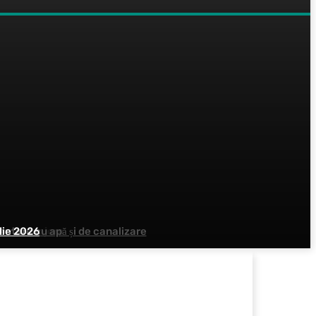
ntare cu apă și de canalizare
ilor menajere
ulie 2026