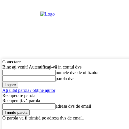
Primăria Budești
Consiliul Local
Activitatea P
Conectare
Bine ați venit! Autentificați-vă in contul dvs
numele dvs de utilizator
parola dvs
Ați uitat parola? obține ajutor
Recuperare parola
Recuperați-vă parola
adresa dvs de email
O parola va fi trimisă pe adresa dvs de email.