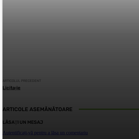
Acțiune
Facebook
Twitter
Pin
ARTICOLUL PRECEDENT
Licitație
ARTICOLE ASEMĂNĂTOARE
LĂSAȚI UN MESAJ
Autentificați-vă pentru a lăsa un comentariu