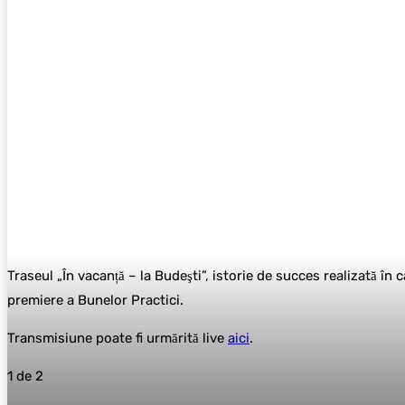
Traseul „În vacanță – la Budeşti”, istorie de succes realizată în 
premiere a Bunelor Practici.
Transmisiune poate fi urmărită live
aici
.
1
de 2