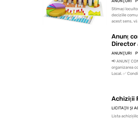
ANUNŢURI
P
Stimați locuitori ai satului Budeș
deciziile comun
acest sens, vă
Anunț co
Director 
ANUNŢURI
P
📢 ANUNȚ CONC
organizarea co
Local. ✅ Condiț
Achiziții
LICITAŢII ŞI 
Lista achizițiil