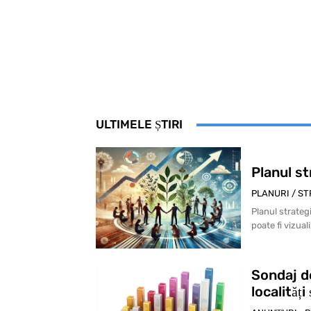
ULTIMELE ȘTIRI
Planul s
PLANURI / ST
Planul strate
poate fi vizual
Sondaj d
localităț