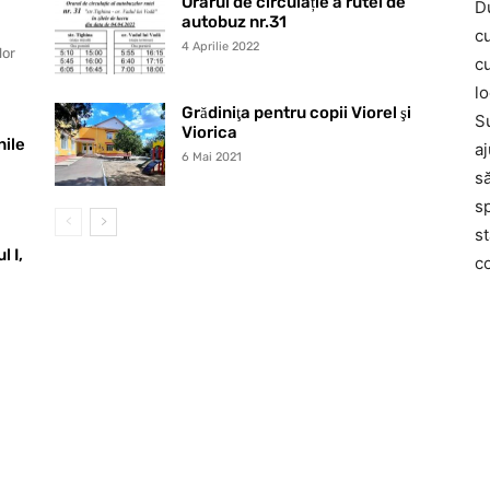
Orarul de circulație a rutei de
D
autobuz nr.31
c
4 Aprilie 2022
lor
cu
lo
Grădiniţa pentru copii Viorel şi
S
Viorica
nile
a
6 Mai 2021
s
sp
st
 I,
c