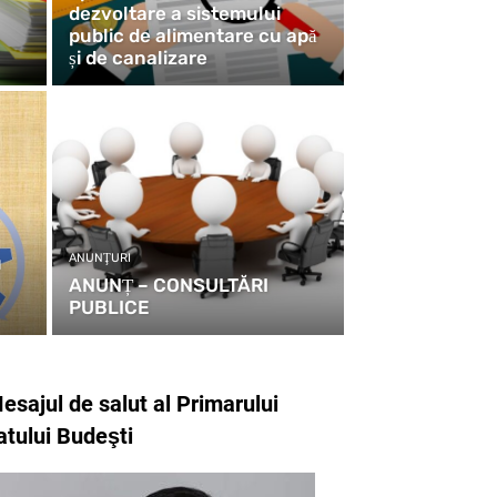
dezvoltare a sistemului
public de alimentare cu apă
și de canalizare
ANUNŢURI
u
ANUNȚ – CONSULTĂRI
PUBLICE
esajul de salut al Primarului
atului Budeşti