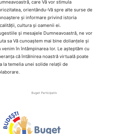
umneavoastră, care Vă vor stimula
uriozitatea, orientându-Vă spre alte surse de
noaştere şi informare privind istoria
calităţii, cultura şi oamenii ei.
ugestiile şi mesajele Dumneavoastră, ne vor
juta sa Vă cunoaştem mai bine dolianţele şi
ă venim în întâmpinarea lor. Le aşteptăm cu
eranţa că întâlnirea noastră virtuală poate
a la temelia unei solide relaţii de
olaborare.
Buget Participativ