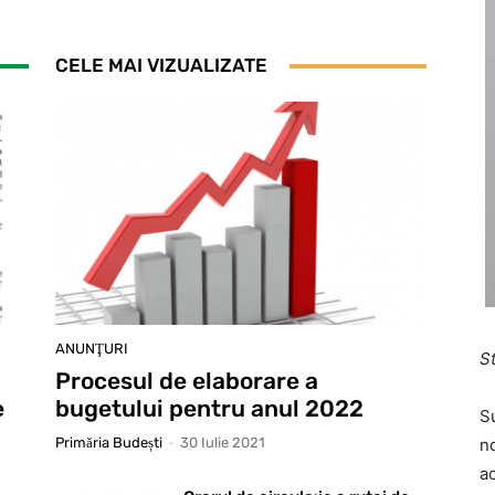
CELE MAI VIZUALIZATE
ANUNŢURI
St
Procesul de elaborare a
e
bugetului pentru anul 2022
S
Primăria Budești
-
30 Iulie 2021
n
ac