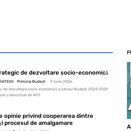
F
trategic de dezvoltare socio-economică
RATEGII
Primăria Budești
-
9 Iunie 2026
gic de dezvoltare socio-economică a satului Budești 2024-2029
izat și descărcat de AICI
e opinie privind cooperarea dintre
i și procesul de amalgamare
A