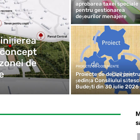
aprobarea taxei speciale
pentru gestionarea
deșeurilor menajere
inițierea
e concept
zonei de
PROIECTE DE DOCUMENTE
e
Proiecte de decizii pentr
ședința Consiliului sătesc
Budești din 30 iulie 2026
M
s