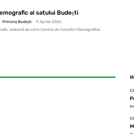
demografic al satului Budești
Primăria Budești
-
9 Aprilie 2026
rafic, elaborat de către Centrul de Cercetări Demografice.
I
C
P
Pr
C
M