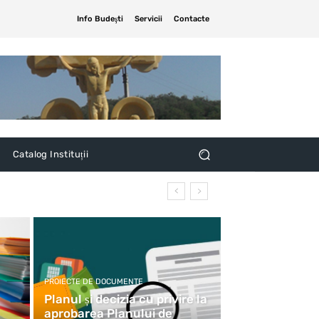
Info Budeşti
Servicii
Contacte
Catalog Instituții
PROIECTE DE DOCUMENTE
Planul și decizia cu privire la
aprobarea Planului de