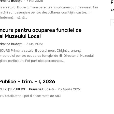
rimăria Budești
-
7 Mai 2026
F
ti, Transparența și implicarea dumneavoastră în
A
ității sunt esențiale pentru dezvoltarea localității noastre. În
 îndemnăm să vă...
ncurs pentru ocuparea funcției de
al Muzeului Local
rimăria Budești
-
5 Mai 2026
URS Primăria satului Budești, mun. Chișinău, anunță
ncursului pentru ocuparea funcției de 🎓 Director al Muzeului
ii de participare Pot participa persoanele...
 Publice – trim. – I, 2026
ACHIZIŢII PUBLICE
Primăria Budești
-
23 Aprilie 2026
or și totalizatorul pot fi descărcate de AICI