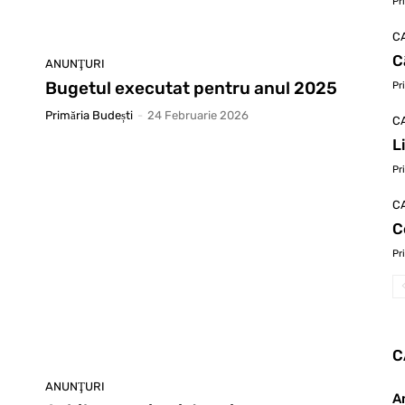
Pr
C
C
ANUNŢURI
Bugetul executat pentru anul 2025
Pr
Primăria Budești
-
24 Februarie 2026
C
L
Pr
C
C
Pr
C
ANUNŢURI
A