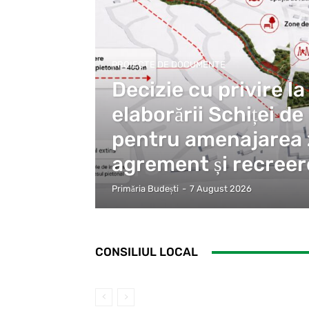
PROIECTE DE DOCUMENTE
Decizie cu privire la 
elaborării Schiței d
pentru amenajarea 
agrement și recreer
Primăria Budești
-
7 August 2026
CONSILIUL LOCAL