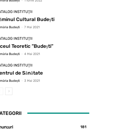
imăria Budești
-
1 Iunie 2022
ATALOG INSTITUȚII
ăminul Cultural Budești
imăria Budești
-
7 Mai 2021
ATALOG INSTITUȚII
iceul Teoretic ”Budești”
imăria Budești
-
4 Mai 2021
ATALOG INSTITUȚII
entrul de Sănătate
imăria Budești
-
3 Mai 2021
ATEGORII
nunţuri
181