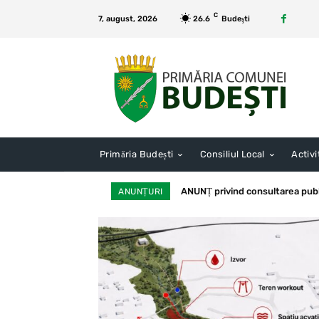
C
7, august, 2026
26.6
Budeşti
Primăria Budești
Consiliul Local
Activi
ANUNȚ privind consultarea publică 
Bugetul executat pentru lunile
ANUNȚURI