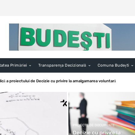
tatea Primăriei
Transparența Decizională
Comuna Budești
a proiectului de Decizie cu privire la amalgamarea voluntară
 ianuarie-iunie 2026
PROIECTE DE DOCUMENTE
Decizie cu privire la