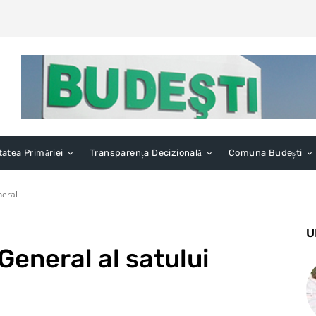
tatea Primăriei
Transparența Decizională
Comuna Budești
neral
U
General al satului