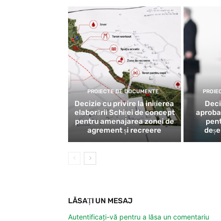
PROIECTE DE DOCUMENTE
PROIE
Decizie cu privire la inițierea
Deci
elaborării Schiței de concept
aproba
pentru amenajarea zonei de
pent
agrement și recreere
deș
LĂSAȚI UN MESAJ
Autentificați-vă pentru a lăsa un comentariu