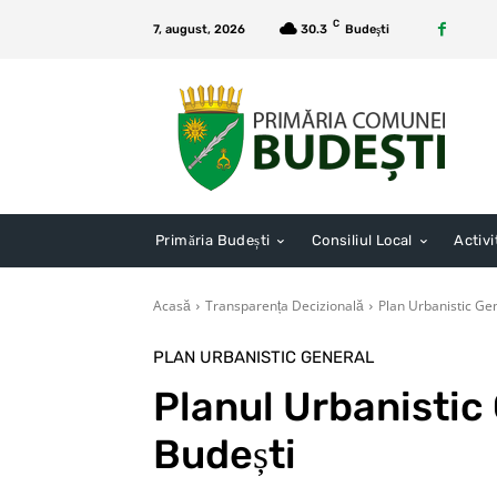
C
7, august, 2026
30.3
Budeşti
Primăria Budești
Consiliul Local
Activi
Acasă
Transparența Decizională
Plan Urbanistic Ge
PLAN URBANISTIC GENERAL
Planul Urbanistic 
Budești