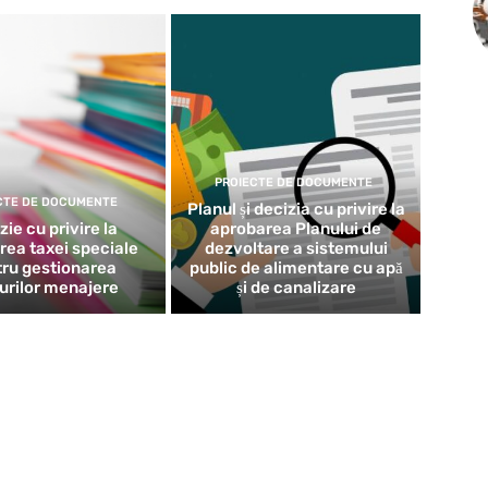
PROIECTE DE DOCUMENTE
CTE DE DOCUMENTE
Planul și decizia cu privire la
zie cu privire la
aprobarea Planului de
rea taxei speciale
dezvoltare a sistemului
ru gestionarea
public de alimentare cu apă
eurilor menajere
și de canalizare